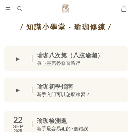
/ 知識小學堂 - 瑜珈修練 /
瑜珈八次第（八肢瑜珈）
▶
身心靈完整修習路徑
瑜珈初學指南
▶
新手入門可以怎麼練習？
22
瑜珈檢測題
SEP
新手最容易犯的7個錯誤
2025