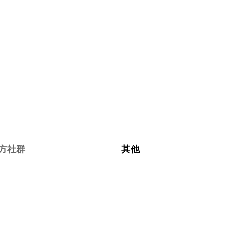
方社群
其他
cebook
約課條款與細則
tagram
隱私權政策
uTube
退換貨政策
LINE
運送政策
2022 © 空瑪那頌缽瑜珈國際會館