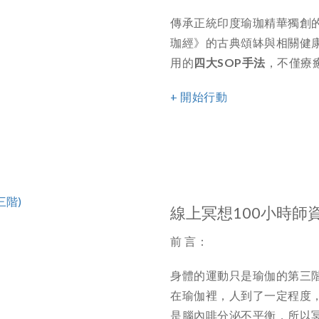
傳承正統印度瑜珈精華獨創
珈經》的古典頌缽與相關健
用的
四大SOP手法
，不僅療
+ 開始行動
線上冥想100小時師資
前 言：
身體的運動只是瑜伽的第三
在瑜伽裡，人到了一定程度
是腦內啡分泌不平衡，所以冥