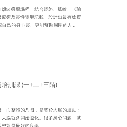
的頌缽療癒課程，結合經絡、脈輪、《瑜
康療癒及靈性覺醒記載，設計出最有效實
癒自己的身心靈、更能幫助周圍的人 …
培訓課 (一+二+三階)
階，而整體的八階，是關於大腦的運動：
，大腦就會開始退化。很多身心問題，就
想就是最好的良藥 …