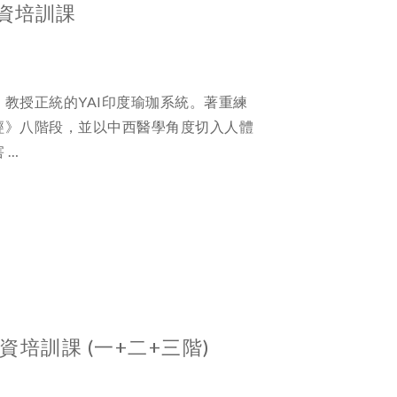
師資培訓課
教授正統的YAI印度瑜珈系統。著重練
經》八階段，並以中西醫學角度切入人體
 …
資培訓課 (一+二+三階)