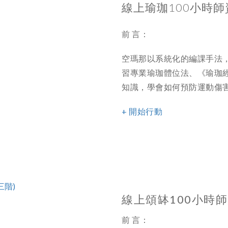
線上瑜珈100小時
前 言：
空瑪那以系統化的編課手法，
習專業瑜珈體位法、《瑜珈
知識，學會如何預防運動傷害
+ 開始行動
線上頌缽100小時師
前 言：