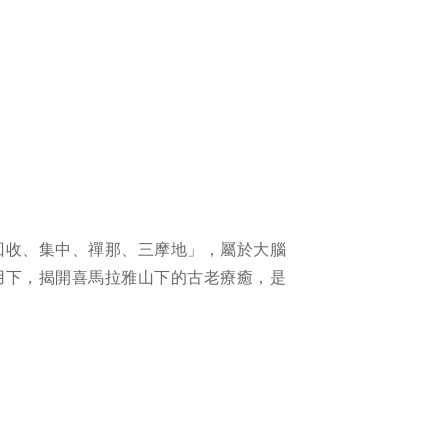
回收、集中、禪那、三摩地」，屬於大腦
用下，揭開喜馬拉雅山下的古老療癒，是