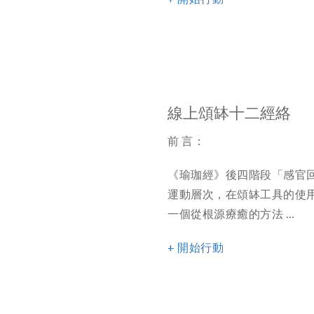
線上頌缽十二經絡
前 言：
《瑜珈經》後四階段「感官
運動層次，在頌缽工具的使
一個從根源療癒的方法 …
+ 開始行動