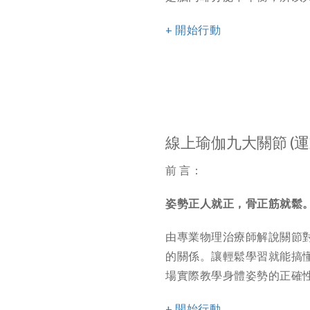
+ 開始行動
線上瑜伽九大關節 (
前 言：
姿勢正人就正，骨正筋就鬆
由專業物理治療師解說關節
的關係。讓輕鬆學習就能搞
場實際教學身體姿勢的正確性
+ 開始行動