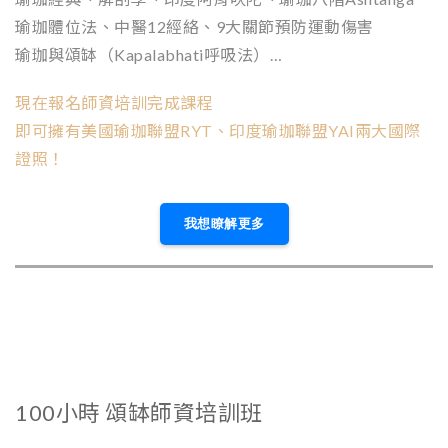
瑜珈體位法、中醫12經絡、9大關節預防運動傷害
瑜珈與頌缽（Kapalabhati呼吸法）…
現在報名師資培訓完成課程
即可擁有美國瑜珈聯盟RYT、印度瑜珈聯盟YAI兩大國際
證照！
我想瞭解更多
100小時 頌缽師資培訓班