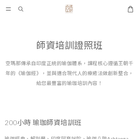
師資培訓證照班
空瑪那傳承自印度正統的瑜伽體系，課程核心遵循王朝千
年的《瑜伽經》
，
並與適合現代人的療癒法做創新整合
，
給您最豐富的瑜珈培訓內容！
200小時 瑜珈師資培訓班
瑜珈經典、解剖學、印度阿育吠陀、瑜珈八階Ashtanga