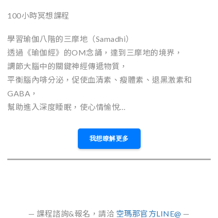
100小時冥想課程
學習瑜伽八階的三摩地（Samadhi）
透過《瑜伽經》的OM念誦，達到三摩地的境界，
調節大腦中的關鍵神經傳遞物質，
平衡腦內啡分泌，促使血清素、瘦體素、退黑激素和
GABA，
幫助進入深度睡眠，使心情愉悅…
我想瞭解更多
— 課程諮詢&報名，請洽
空瑪那官方LINE@
—