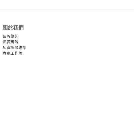
關於我們
品牌緣起
師資團隊
師資認證培訓
療癒工作坊
官方社群
Facebook
Instagram
YouTube
官方LINE
其他
約課條款與細則