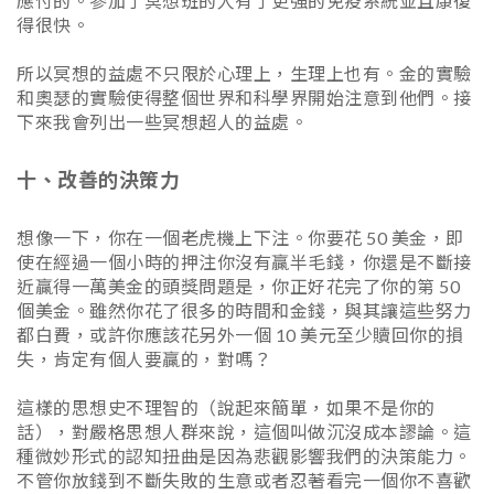
應付的。參加了冥想班的人有了更強的免疫系統並且康復
得很快。
所以冥想的益處不只限於心理上，生理上也有。金的實驗
和奧瑟的實驗使得整個世界和科學界開始注意到他們。接
下來我會列出一些冥想超人的益處。
十、改善的決策力
想像一下，你在一個老虎機上下注。你要花 50 美金，即
使在經過一個小時的押注你沒有贏半毛錢，你還是不斷接
近贏得一萬美金的頭獎問題是，你正好花完了你的第 50
個美金。雖然你花了很多的時間和金錢，與其讓這些努力
都白費，或許你應該花另外一個 10 美元至少贖回你的損
失，肯定有個人要贏的，對嗎？
這樣的思想史不理智的（說起來簡單，如果不是你的
話），對嚴格思想人群來說，這個叫做沉沒成本謬論。這
種微妙形式的認知扭曲是因為悲觀影響我們的決策能力。
不管你放錢到不斷失敗的生意或者忍著看完一個你不喜歡