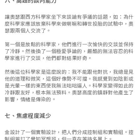
六、高超的談判能力
讓奧瑟跟西方科學家坐下來談論有爭議的話題，如：為什
麼科學家應該放棄科學來做喇嘛和轉世投胎的試驗中，奧
瑟跟兩個人交流了。
第一個是放鬆的科學家，他們進行一次愉快的交談並保持
了冷靜。然後換了一個極愛爭論的，嚴酷的無法容忍的科
學家進行了交談，他們都對結果好奇。
然後這位科學家是這麼說的：我不能跟他對抗，我總是見
他的道理和微笑，這個好像勢不可擋。我感覺到如陰影或
是光暈一樣的東西使我無法咄咄逼人。科學家變得如此的
冷靜跟友好，根本無法預料。奧瑟高度的鎮靜對他產生了
影響，情緒是傳染的。
七、焦慮程度減少
金設計了一個實驗設計，把人們分成控制組和實驗組。控
制組簽訂了覺知冥想班，但一直在等待名單上。