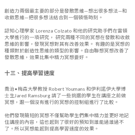
創造力兩個最主要的部分是發散思維—想出很多想法—和
收斂思維—把很多想法結合到一個頓悟時刻。
認知心理學家 Lorenza Colzato 和他的研究助手們在雷頓
大學進行的一項研究， 研究兩種不同的冥想在發散和收斂
思維的影響，發現冥想對其有改善效果。 有趣的是冥想的
種類對於創造性思維的類型的影響。自由聯想冥想改善了
發散思維，效果比集中精力冥想要好。
十三、提高學習速度
喬治•梅森大學教授 Robert Youmans 和伊利諾伊大學博
士生Jared Ramsburg 請了一些挑選的學生在講座之前做
冥想，跟一個沒有進行的冥想的控制組進行了比較。
他們發現簡短的冥想不僅幫助學生們集中精力並更好地記
住講座的內容，這也起到了很好的預知到誰能過誰過不
了。所以冥想能起到提高學習速度的效果。