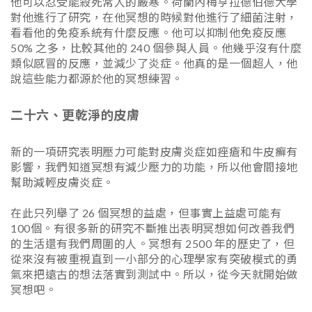
他可以忍受能殺死常人的嚴寒。荷蘭內梅亨拉德伯德大學
對他進行了研究，在他冥想的時候對他進行了細菌注射，
看看他的免疫系統有什麼反應。他可以抑制他免疫反應
50% 之多，比較其他的 240 個參與人員。他幾乎沒有什麼
類似感冒的反應，並減少了炎症。他真的是一個超人，他
說這些能力都源於他的冥想練習。
二十六、更乾淨的皮膚
新的一項研究表明壓力可能對皮膚炎症如痤瘡和牛皮癬有
影響，我們知道冥想有減少壓力的功能，所以他會間接地
幫助減輕皮膚炎症。
在此只列舉了 26 個冥想的益處，但事實上益處可能有
100個。有很多新的研究不斷推出表明冥想如何改善我們
的生活還有我們周圍的人。冥想有 2500 年的歷史了，但
從來沒有被重視直到一小部分的心理學家有突破模式的勇
氣來把遠古的想法落實到測試中。所以，從今天就開始做
冥想吧。