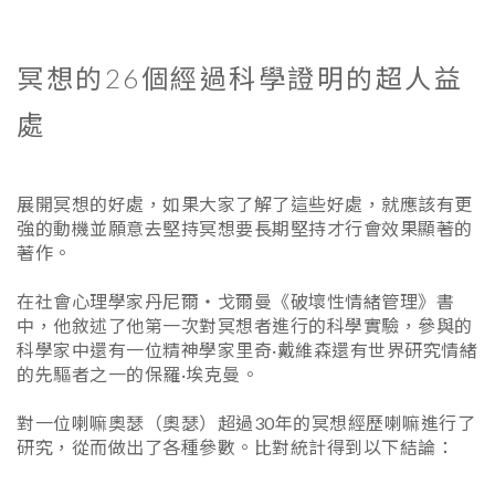
冥想的26個經過科學證明的超人益
處
展開冥想的好處，如果大家了解了這些好處，就應該有更
強的動機並願意去堅持冥想要長期堅持才行會效果顯著的
著作。
在社會心理學家丹尼爾‧戈爾曼《破壞性情緒管理》書
中，他敘述了他第一次對冥想者進行的科學實驗，參與的
科學家中還有一位精神學家里奇·戴維森還有世界研究情緒
的先驅者之一的保羅·埃克曼。
對一位喇嘛奧瑟（奧瑟）超過30年的冥想經歷喇嘛進行了
研究，從而做出了各種參數。比對統計得到以下結論：