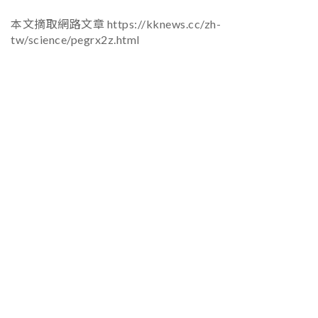
本文摘取網路文章 https://kknews.cc/zh-
tw/science/pegrx2z.html