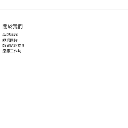
關於我們
品牌緣起
師資團隊
師資認證培訓
療癒工作坊
官方社群
Facebook
Instagram
YouTube
官方LINE
其他
約課條款與細則