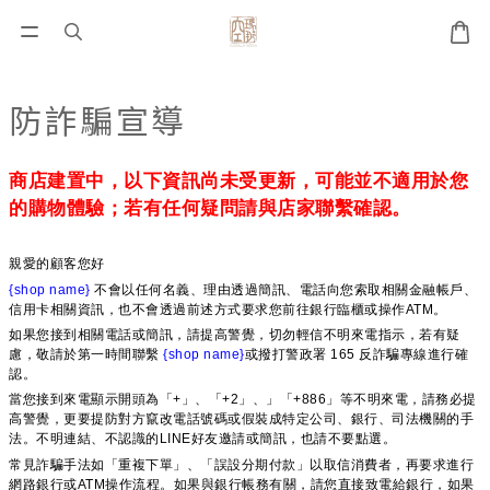
防詐騙宣導
商店建置中，以下資訊尚未受更新，可能並不適用於您
的購物體驗；若有任何疑問請與店家聯繫確認。
親愛的顧客您好
{shop name}
不會以任何名義、理由透過簡訊、電話向您索取相關金融帳戶、
信用卡相關資訊，也不會透過前述方式要求您前往銀行臨櫃或操作ATM。
如果您接到相關電話或簡訊，請提高警覺，切勿輕信不明來電指示，若有疑
慮，敬請於第一時間聯繫
{shop name}
或撥打警政署 165 反詐騙專線進行確
認。
當您接到來電顯示開頭為「+」、「+2」、」「+886」等不明來電，請務必提
高警覺，更要提防對方竄改電話號碼或假裝成特定公司、銀行、司法機關的手
法。不明連結、不認識的LINE好友邀請或簡訊，也請不要點選。
常見詐騙手法如「重複下單」、「誤設分期付款」以取信消費者，再要求進行
網路銀行或ATM操作流程。如果與銀行帳務有關，請您直接致電給銀行，如果