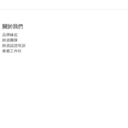
關於我們
品牌緣起
師資團隊
師資認證培訓
療癒工作坊
官方社群
Facebook
Instagram
YouTube
官方LINE
其他
約課條款與細則