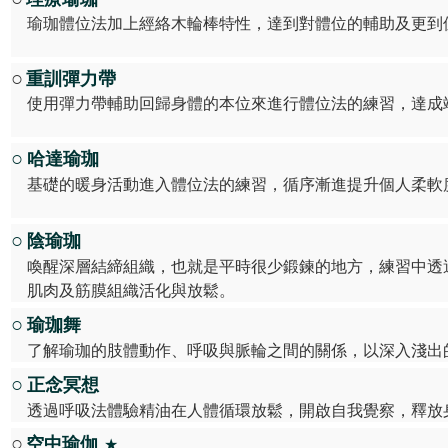
瑜珈體位法加上經絡木輪棒特性，達到對體位的輔助及更到
○
重訓彈力帶
使用彈力帶輔助回歸身體的本位來進行體位法的練習，達成
○
哈達瑜珈
基礎的暖身活動進入體位法的練習，循序漸進提升個人柔軟
○
陰瑜珈
喚醒深層結締組織，也就是平時很少鍛鍊的地方，練習中透過
肌肉及筋膜組織活化與放鬆。
○
瑜珈舞
了解瑜珈的肢體動作、呼吸與脈輪之間的關係，以深入淺出
○
正念冥想
透過呼吸法體驗精油在人體循環放鬆，開啟自我覺察，釋放
○
空中瑜伽
★