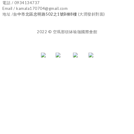
電話 / 0934134737
Email / kamala170704@gmail.com
地址 /
台中市北區忠明路502之1號B棟8樓
(大潤發斜對面)
2022 © 空瑪那頌缽瑜珈國際會館