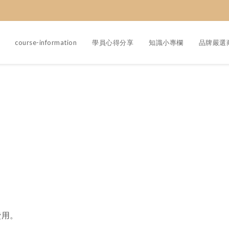
course-information
學員心得分享
知識小專欄
品牌嚴選
。
。
費用