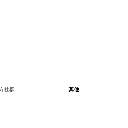
方社群
其他
cebook
約課條款與細則
tagram
隱私權政策
uTube
退換貨政策
LINE
運送政策