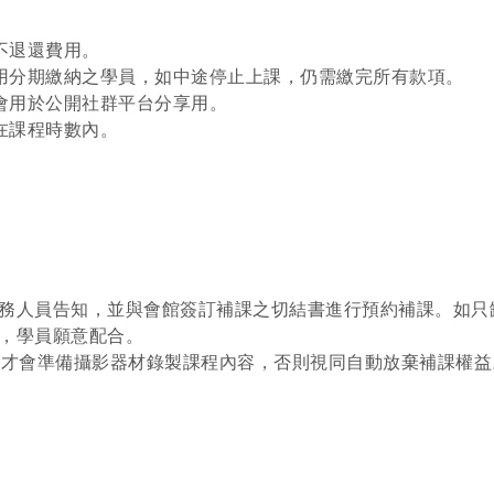
。
不退還費用
。
使用分期繳納之學員
，
如中途停止上課
，
仍需繳完所有款項
。
等會用於公開社群平台分享用
。
含在課程時數內
務人員告知
，
並與會館簽訂補課之切結書進行預約補課。如只
式，學員願意配合。
人員才會準備攝影器材錄製課程內容，否則視同自動放棄補課權益