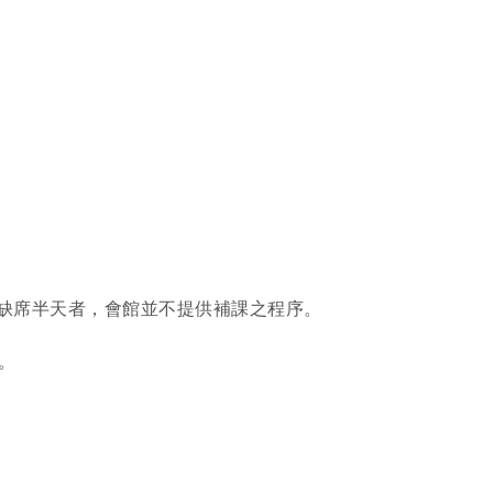
缺席半天者
，
會館並不提供補課之程序。
。