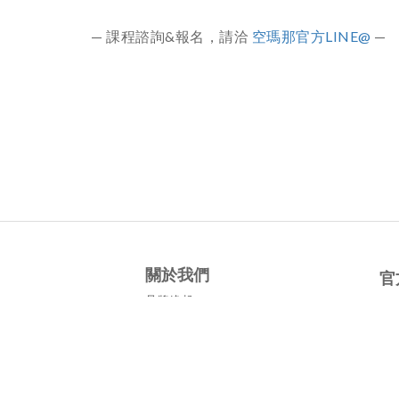
— 課程諮詢&報名，請洽
空瑪那官方LINE@
—
關於我們
官
品牌緣起
Fa
師資團隊
Ins
師資認證培訓
Yo
療癒工作坊
官方