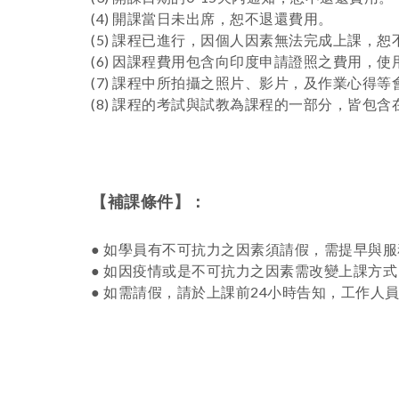
。
(4) 開課當日未出席，恕不退還費用
(5) 課程已進行
，
因個人因素無法完成上課，恕
(6) 因課程費用包含向印度申請證照之費用，
(7) 課程中所拍攝之照片、影片，及作業心得
(8) 課程的考試與試教為課程的一部分，皆包
【補課條件】：
● 如學員有不可抗力之因素須請假
，
需提早與服
● 如因疫情或是不可抗力之因素需改變上課方
● 如需請假，請於上課前24小時告知，工作