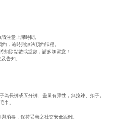
敬請注意上課時間。
預約，逾時則無法預約課程。
仍將扣除點數或堂數，請多加留意！
註及告知。
，褲子為長褲或五分褲、盡量有彈性，無拉鍊、扣子。
、毛巾。
量測與消毒，保持妥善之社交安全距離。