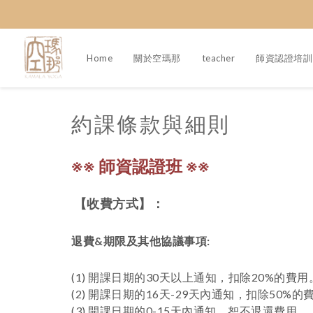
Home
關於空瑪那
teacher
師資認證培訓
約課條款與細則
※
※ 師資認證班
※
※
【
收費方式
】：
退費&期限及其他協議事項:
(1) 開課日期的30天以上通知，扣除20%的費用
(2) 開課日期的16天-29天內通知，扣除50%的
。
(3) 開課日期的0-15天內通知，恕不退還費用