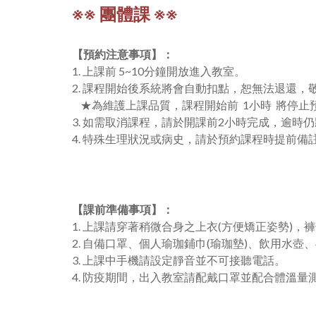
※
※ 團體課
※
※
【預約注意事項
】
：
1. 上課前 5~10分鐘開放進入教室。
2. 課程開始後系統將會自動扣點，恕無法退還，
★為維護上課品質，課程開始前 1小時 將停止
3. 如需取消課程，請於開課前2小時完成，逾時
4. 特殊生理狀況或病史，請於預約課程時提前備
【
課前準備事項
】
：
1. 上課請穿著稍微合身之上衣(方便矯正姿勢)
2. 自備口罩、個人瑜珈鋪巾(瑜珈墊)、飲用水壺
3. 上課中手機請設定靜音並不可接聽電話。
4. 防疫期間，出入教室請配戴口罩並配合體溫