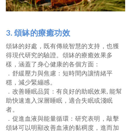
3.
頌缽的療癒功效
頌缽的好處，既有傳統智慧的支持，也獲
得現代研究的驗證。頌缽的療癒效果多
樣，涵蓋了身心健康的各個方面：
．舒緩壓力與焦慮：短時間內讓情緒平
穩，減少緊繃感。
．改善睡眠品質：有良好的助眠效果, 能幫
助快速進入深層睡眠，適合失眠或淺眠
者。
．促進血液與能量循環：研究表明，敲擊
頌缽可以明顯改善血液的黏稠度，進而加