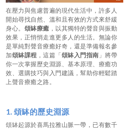
在壓力與焦慮普遍的現代生活中，許多人
開始尋找自然、溫和且有效的方式來舒緩
身心。
頌缽療癒
，以其獨特的聲音與振動
效果，正悄悄走進更多人的生活。無論你
是單純對聲音療癒好奇，還是準備報名參
加
頌缽課程
，這篇「
頌缽入門指南
」將帶
你一次掌握歷史淵源、基本原理、療癒功
效、選購技巧與入門建議，幫助你輕鬆踏
上聲音療癒之路。
1.
頌缽的歷史淵源
頌缽起源於喜馬拉雅山脈一帶，已有數千