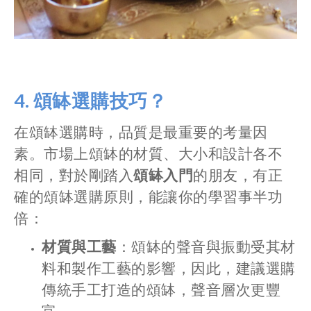
4. 頌缽選購技巧
？
在頌缽選購時，品質是最重要的考量因
素。市場上頌缽的材質、大小和設計各不
相同，對於剛踏入
頌缽入門
的朋友，有正
確的頌缽選購原則，能讓你的學習事半功
倍：
材質與工藝
：頌缽的聲音與振動受其材
料和製作工藝的影響，因此，建議選購
傳統手工打造的頌缽，聲音層次更豐