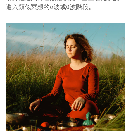
進入類似冥想的
α
波或
θ
波階段。