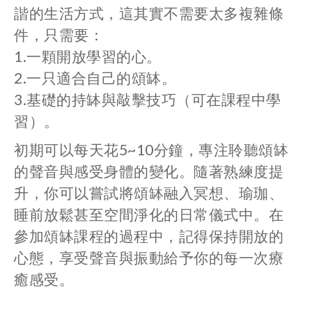
諧的生活方式，這其實不需要太多複雜條
件，只需要：
1.
一顆開放學習的心。
2.
一只適合自己的頌缽。
3.
基礎的持缽與敲擊技巧（可在課程中學
習）。
初期可以每天花
5~10
分鐘，專注聆聽頌缽
的聲音與感受身體的變化。隨著熟練度提
升，你可以嘗試將頌缽融入冥想、瑜珈、
睡前放鬆甚至空間淨化的日常儀式中。在
參加頌缽課程的過程中，記得保持開放的
心態，享受聲音與振動給予你的每一次療
癒感受。