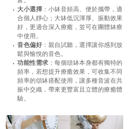
富。
大小選擇
：小缽音頻高、便於攜帶，適
合個人靜心；大缽低沉渾厚、振動效果
好，更適合深入療癒，並可在團體缽療
中使用。
音色偏好
：親自試聽，選擇讓你感到放
鬆與愉悅的音色。
功能性需求
：每個頌缽本身都有獨特的
頻率，若想提升療癒效果，可收集不同
頻率的頌缽搭配使用，讓多種音波在共
振中交織，帶來更豐富且立體的療癒體
驗。